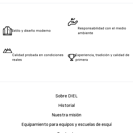
Измерете
обиколката
на талията.
Измерете
дължината
на ръцете.
Responsabilidad con el medio
Estilo y diseño moderno
ambiente
Calidad probada en condiciones
Experiencia, tradición y calidad de
reales
primera
Sobre DIEL
Historial
Nuestra misión
Equipamiento para equipos y escuelas de esquí