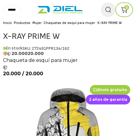
0
Inicio
/
Productos
/
Mujer
/
Chaquetas de esquí para mujer
/
X-RAY PRIME W
X-RAY PRIME W
En stock
SKU: 272491PPR134/162
20.000
20.000
Chaqueta de esquí para mujer
20.000 / 20.000
Envío gratuito
2 años de garantía