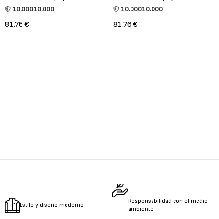
10.000
10.000
10.000
10.000
81.76 €
81.76 €
Responsabilidad con el medio
Estilo y diseño moderno
ambiente