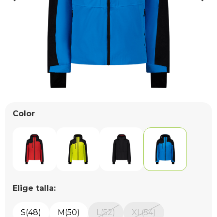
Color
Elige talla:
S(48)
M(50)
L(52)
XL(54)