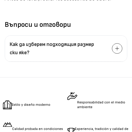
Въпроси и отговори
Как да изберем подходящия размер
ски яке?
Измерете
обиколката
на гърдите.
Измерете
обиколката
на талията.
Измерете
дължината
на ръцете.
Responsabilidad con el medio
Estilo y diseño moderno
ambiente
Calidad probada en condiciones
Experiencia, tradición y calidad de