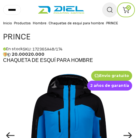
0
Inicio
/
Productos
/
Hombre
/
Chaquetas de esquí para hombre
/
PRINCE
PRINCE
En stock
SKU: 172365A48/174
20.000
20.000
CHAQUETA DE ESQUÍ PARA HOMBRE
Envío gratuito
2 años de garantía